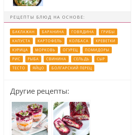
РЕЦЕПТЫ БЛЮД НА ОСНОВЕ:
БАКЛАЖАН
БАРАНИНА
ГОВЯДИНА
ГРИБЫ
КАПУСТА
КАРТОФЕЛЬ
КОЛБАСА
КРЕВЕТКИ
КУРИЦА
МОРКОВЬ
ОГУРЕЦ
ПОМИДОРЫ
РИС
РЫБА
СВИНИНА
СЕЛЬДЬ
СЫР
ТЕСТО
ЯЙЦО
БОЛГАРСКИЙ ПЕРЕЦ
Другие рецепты: