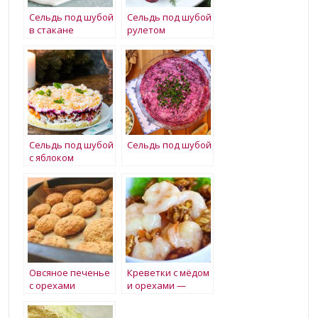
Сельдь под шубой
Сельдь под шубой
в стакане
рулетом
Сельдь под шубой
Сельдь под шубой
с яблоком
Овсяное печенье
Креветки с мёдом
с орехами
и орехами —
рецепт с фото