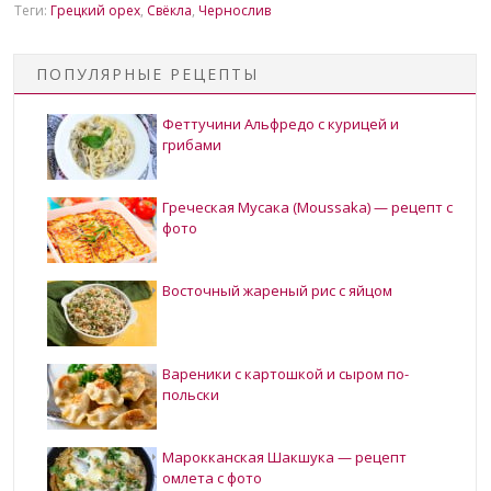
Теги:
Грецкий орех
,
Свёкла
,
Чернослив
ПОПУЛЯРНЫЕ РЕЦЕПТЫ
Феттучини Альфредо с курицей и
грибами
Греческая Мусака (Moussaka) — рецепт с
фото
Восточный жареный рис с яйцом
Вареники с картошкой и сыром по-
польски
Марокканская Шакшука — рецепт
омлета с фото