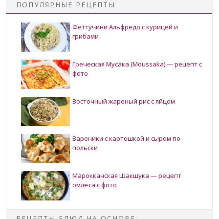
ПОПУЛЯРНЫЕ РЕЦЕПТЫ
Феттучини Альфредо с курицей и
грибами
Греческая Мусака (Moussaka) — рецепт с
фото
Восточный жареный рис с яйцом
Вареники с картошкой и сыром по-
польски
Марокканская Шакшука — рецепт
омлета с фото
РЕЦЕПТЫ БЛЮД НА ОСНОВЕ: