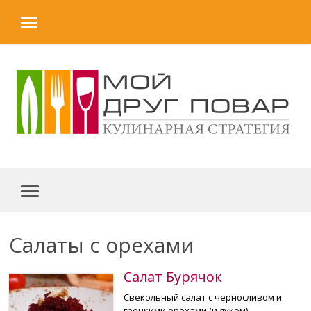
MENU
Skip to content
MENU
Салаты с орехами
Салат Бурячок
Свекольный салат с черносливом и
грецкими орехами (и луком),