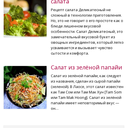
салата
Рецепт салата Деликатесный не
сложный в технологии приготовления.
Но, это не говорит о его простоте как о
блюде лишенном вкусовой
особенности. Салат Деликатесный, это
замечательный вкусовой букет из
овощных ингредиентов, который легко
усваивается и вызывает чувство
сытости и комфорта.
Салат из зелёной папайи
Салат из зелёной папайи, как следует
из названия, сделан из сырой папайи
(зеленой). В Лаосе, этот салат известен
как Там Сом или Там Мак Хун [Tam Som
или Tam Mak Hoong]. Салат из зелёной
папайи имеет неповторимый вкус —
он…