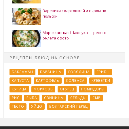
Вареники с картошкой и сыром по-
польски
Марокканская Шакшука — рецепт
омлета с фото
РЕЦЕПТЫ БЛЮД НА ОСНОВЕ:
БАКЛАЖАН
БАРАНИНА
ГОВЯДИНА
ГРИБЫ
КАПУСТА
КАРТОФЕЛЬ
КОЛБАСА
КРЕВЕТКИ
КУРИЦА
МОРКОВЬ
ОГУРЕЦ
ПОМИДОРЫ
РИС
РЫБА
СВИНИНА
СЕЛЬДЬ
СЫР
ТЕСТО
ЯЙЦО
БОЛГАРСКИЙ ПЕРЕЦ