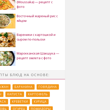
(Moussaka) — рецепт с
фото
Восточный жареный рис с
яйцом
Вареники с картошкой и
сыром по-польски
Марокканская Шакшука —
рецепт омлета с фото
ПТЫ БЛЮД НА ОСНОВЕ:
АЖАН
БАРАНИНА
ГОВЯДИНА
Ы
КАПУСТА
КАРТОФЕЛЬ
АСА
КРЕВЕТКИ
КУРИЦА
ОВЬ
ОГУРЕЦ
ПОМИДОРЫ