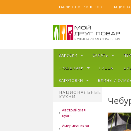
Skip to content
ТАБЛИЦЫ МЕР И ВЕСОВ
НАЦИОНА
ЗАКУСКИ
САЛАТЫ
ПЕ
ПРАЗДНИКИ
ПИЦЦА
ДИ
ЗАГОТОВКИ
БЛИНЫ И ОЛАД
НАЦИОНАЛЬНЫЕ
КУХНИ
Чебу
Австрийская
кухня
Американская