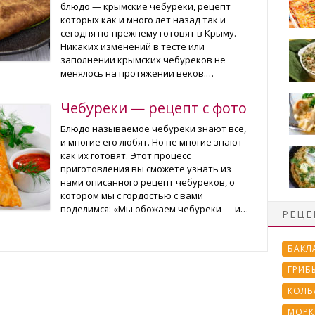
блюдо — крымские чебуреки, рецепт
которых как и много лет назад так и
сегодня по-прежнему готовят в Крыму.
Никаких изменений в тесте или
заполнении крымских чебуреков не
менялось на протяжении веков.…
Чебуреки — рецепт с фото
Блюдо называемое чебуреки знают все,
и многие его любят. Но не многие знают
как их готовят. Этот процесс
приготовления вы сможете узнать из
нами описанного рецепт чебуреков, о
котором мы с гордостью с вами
поделимся: «Мы обожаем чебуреки — и…
РЕЦЕ
БАКЛ
ГРИБ
КОЛБ
МОРК