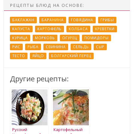
РЕЦЕПТЫ БЛЮД НА ОСНОВЕ:
БАКЛАЖАН
БАРАНИНА
ГОВЯДИНА
ГРИБЫ
КАПУСТА
КАРТОФЕЛЬ
КОЛБАСА
КРЕВЕТКИ
КУРИЦА
МОРКОВЬ
ОГУРЕЦ
ПОМИДОРЫ
РИС
РЫБА
СВИНИНА
СЕЛЬДЬ
СЫР
ТЕСТО
ЯЙЦО
БОЛГАРСКИЙ ПЕРЕЦ
Другие рецепты:
Русский
Картофельный