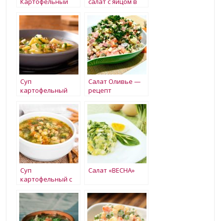
Картофельный
салат с яйцом в
салат
форме тимбаль
Суп
Салат Оливье —
картофельный
рецепт
классический
Суп
Салат «ВЕСНА»
картофельный с
перловой крупой