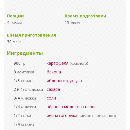
Порции
Время подготовки
4
15
порции
минут
Время приготовления
30
минут
Ингредиенты
900
картофеля
гр.
(красного)
8
бекона
ломтиков
1/3
яблочного уксуса
стакана
2 и 1/2
сахара
ч. ложки
3/4
соли
ч. ложки
1/4
чёрного молотого перца
ч. ложки
1/2
репчатого лука
стакана
, мелко нарезанного
1/4
стакана