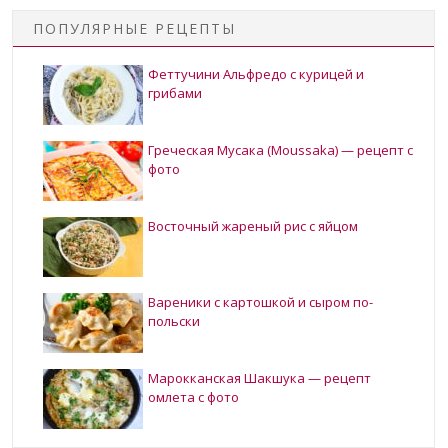
ПОПУЛЯРНЫЕ РЕЦЕПТЫ
Феттучини Альфредо с курицей и
грибами
Греческая Мусака (Moussaka) — рецепт с
фото
Восточный жареный рис с яйцом
Вареники с картошкой и сыром по-
польски
Марокканская Шакшука — рецепт
омлета с фото