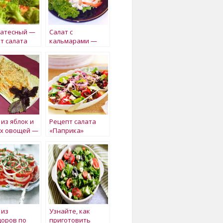
катесный —
Салат с
т салата
кальмарами —
Петровская
слобода
 из яблок и
Рецепт салата
х овощей —
«Паприка»
ка на
х ножках
 из
Узнайте, как
оров по
приготовить