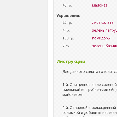
45
майонез
гр.
Украшения:
20
лист салата
гр.
4
зелень петру
гр.
100
помидоры
гр.
7
зелень базил
гр.
Инструкции
Для данного салата готовятся
1-й. Очищенное филе соленой
смешивайте с рублеными яйц
майонезом.
2-й. Отварной и охлажденный
соломкой и добавить нарезан