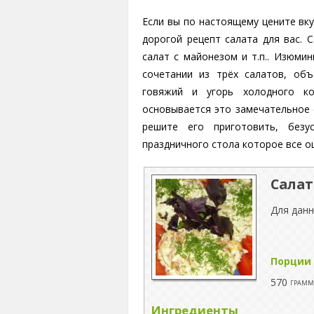
Если вы по настоящему цените вк
дорогой рецепт салата для вас. 
салат с майонезом и т.п.. Изюми
сочетании из трёх салатов, об
говяжий и угорь холодного ко
основывается это замечательное 
решите его приготовить, без
праздничного стола которое все о
Салат
Для данн
Порции
570
грам
Ингредиенты