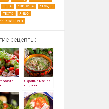
РЫБА
СВИНИНА
СЕЛЬДЬ
ТЕСТО
ЯЙЦО
АРСКИЙ ПЕРЕЦ
гие рецепты:
т салата —
Окрошка мясная
к
сборная