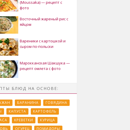
(Moussaka) — рецепт с
фото
Восточный жареный рис с
яйцом
Вареники с картошкой и
сыром по-польски
Марокканская Шакшука —
рецепт омлета с фото
ПТЫ БЛЮД НА ОСНОВЕ:
АЖАН
БАРАНИНА
ГОВЯДИНА
Ы
КАПУСТА
КАРТОФЕЛЬ
АСА
КРЕВЕТКИ
КУРИЦА
ОВЬ
ОГУРЕЦ
ПОМИДОРЫ