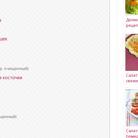
Дели
я
рецеп
ошек
гр. очищенный)
Салат
з косточки
свежи
Избуш
курьи
ищенный)
Салат
помид