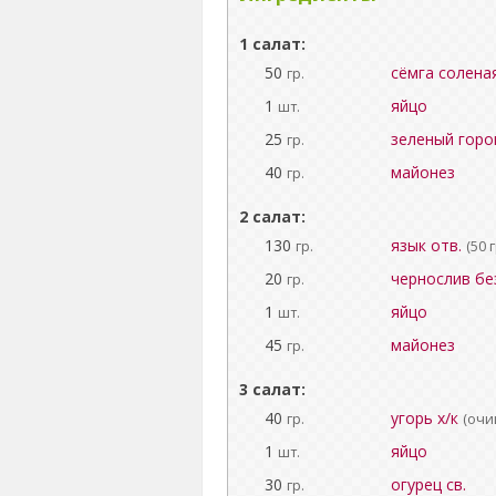
1 салат:
50
сёмга солена
гр.
1
яйцо
шт.
25
зеленый гор
гр.
40
майонез
гр.
2 салат:
130
язык отв.
гр.
(50 
20
чернослив бе
гр.
1
яйцо
шт.
45
майонез
гр.
3 салат:
40
угорь х/к
гр.
(оч
1
яйцо
шт.
30
огурец св.
гр.