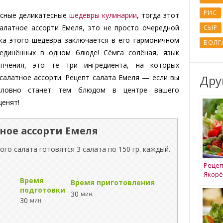
РИС
усные деликатесные
шедевры кулинарии
, тогда этот
Салатное ассорти Емеля, это не просто очередной
СЫР
нка этого шедевра заключается в его гармоничном
БОЛГ
ъединённых в одном блюде! Сёмга солёная, язык
пчения, это те три ингредиента, на которых
Дру
салатное ассорти. Рецепт салата Емеля — если вы
условно станет тем блюдом в центре вашего
ценят!
ное ассорти Емеля
ого салата готовятся 3 салата по 150 гр. каждый.
Рецеп
Якорё
Время
Время приготовления
подготовки
30
мин.
30
м
мин.