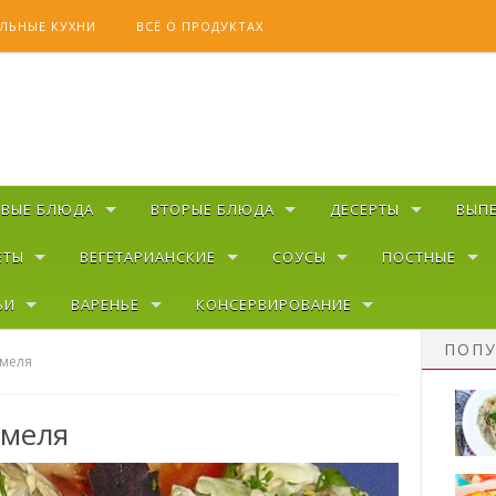
ЛЬНЫЕ КУХНИ
ВСЁ О ПРОДУКТАХ
РВЫЕ БЛЮДА
ВТОРЫЕ БЛЮДА
ДЕСЕРТЫ
ВЫП
ЕТЫ
ВЕГЕТАРИАНСКИЕ
СОУСЫ
ПОСТНЫЕ
ЬИ
ВАРЕНЬЕ
КОНСЕРВИРОВАНИЕ
ПОПУ
Емеля
Емеля