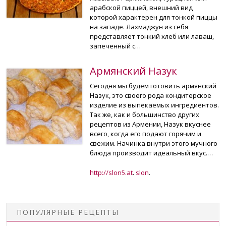
арабской пиццей, внешний вид
Бернард Шоу, и сегодня, эта любовь как отголоски прошлого в
которой характерен для тонкой пиццы
настоящем отражается во всех вкусах армянской кухни,
на западе. Лахмаджун из себя
которую готовят с любовью и заботой.
представляет тонкий хлеб или лаваш,
запеченный с…
Армянский Назук
Сегодня мы будем готовить армянский
Назук, это своего рода кондитерское
изделие из выпекаемых ингредиентов.
Так же, как и большинство других
рецептов из Армении, Назук вкуснее
всего, когда его подают горячим и
свежим. Начинка внутри этого мучного
блюда производит идеальный вкус.…
http://slon5.at
.
slon
.
ПОПУЛЯРНЫЕ РЕЦЕПТЫ