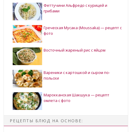
Феттучини Альфредо с курицей и
грибами
Греческая Мусака (Moussaka) — рецепт с
фото
Восточный жареный рис с яйцом
Вареники с картошкой и сыром по-
польски
Марокканская Шакшука — рецепт
омлета с фото
РЕЦЕПТЫ БЛЮД НА ОСНОВЕ: