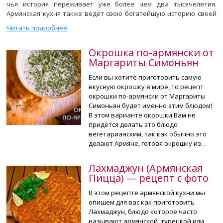
чья история переживает уже более чем два тысячелетия.
Армянская кухня также ведёт свою богатейшую историю своей
поваренной книги, от Османской империи и в течение 20-го века
Читать подробнее
как часть Закавказской Советской Федеративной
Социалистической Республики до сегодняшнего дня. Ещё за
Окрошка по-армянски от
несколько веков до нашей эры, первые Армяне уже осваивали
Маргариты Симоньян
своё первое кулинарное мастерство и будущие традиции,
готовя вкусные и ароматные блюда.
Если вы хотите приготовить самую
вкусную окрошку в мире, то рецепт
Армянская кухня это множество вкусных рецептов, некоторые
окрошки по-армянски от Маргариты
простые, другие сложные, но все они состоят из прекрасных
Симоньян будет именно этим блюдом!
ароматов местных специй и продуктов, которые пережили
В этом варианте окрошки Вам не
испытание временем. Армянская кухня имеет большое
придётся делать это блюдо
разнообразие салатов и вегетарианских рецептов, вкусных
вегетарианским, так как обычно это
супов, мясных блюд и известна своими вкусными пирожными,
делают Армяне, готовя окрошку из…
таким как
Армянский Назук
и многими другими.
Армянская кухня, это любовь к утончённым и хорошо
Лахмаджун (Армянская
подобранным ингредиентам наполняющих стол в хорошей
Пицца) — рецепт с фото
компании. И всё это благодаря богатству средиземноморского
В этом рецепте армянской кухни мы
солнца, дающего овощам красоту и аромат. В Армении считают,
опишем для вас как приготовить
что только у них растёт лучший перец, самые вкусные и сочные
Лахмаджун, блюдо которое часто
баклажаны, лучшее мясо, мед, молоко и сыр. «Там нет любви
называют армянской, турецкой или
искреннее, чем любовь к еде,» как то сказал об Армении Джордж