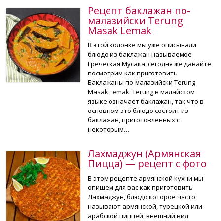
Рецепт баклажан по-
малазийски Terung
Masak Lemak
В этой колонке мы уже описывали
блюдо из баклажан называемое
Греческая Мусака, сегодня же давайте
посмотрим как приготовить
Баклажаны по-малазийски Terung
Masak Lemak. Terung в малайском
языке означает баклажан, так что в
основном это блюдо состоит из
баклажан, приготовленных с
некоторым…
Лахмаджун (Армянская
Пицца) — рецепт с фото
В этом рецепте армянской кухни мы
опишем для вас как приготовить
Лахмаджун, блюдо которое часто
называют армянской, турецкой или
арабской пиццей, внешний вид