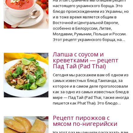
настоящего украинского борща. Это
блюдо происхождением из Украины, но
и в тоже время является общим в
Восточной и Центральной Европе,
особенно в Белоруссии, Литве,
Молдавии, Румынии, Польше и России.
Этот рецепт украинского борща, на…
Лапша с соусом и
креветками — рецепт
Пад Тай (Pad Thai)
Сегодня мы расскажем вам об одном из
самых известных блюд Таиланда, за
которое и в самом деле проголосовали
как за одно из самых известных блюд в
мире — Пад Тай (Pad Thai, также иногда
пишется как Phat Thai). Это блюдо…
Рецепт пирожков с
мясом по-нигерийски
На этот раз мы решили рассказать вам