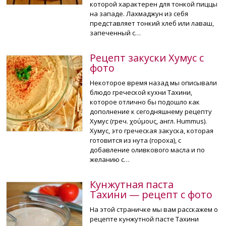
которой характерен для тонкой пиццы
на западе. Лахмаджун из себя
представляет тонкий хлеб или лаваш,
запеченный с…
Рецепт закуски Хумус с
фото
Некоторое время назад мы описывали
блюдо греческой кухни Тахини,
которое отлично бы подошло как
дополнение к сегодняшнему рецепту
Хумус (греч. χούμους, англ. Hummus).
Хумус, это греческая закуска, которая
готовится из нута (гороха), с
добавление оливкового масла и по
желанию с…
Кунжутная паста
Тахини — рецепт с фото
На этой страничке мы вам расскажем о
рецепте кунжутной пасте Тахини