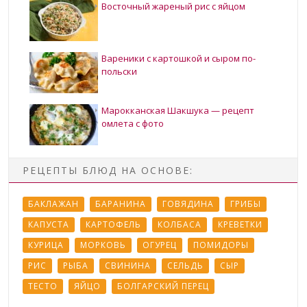
Восточный жареный рис с яйцом
Вареники с картошкой и сыром по-
польски
Марокканская Шакшука — рецепт
омлета с фото
РЕЦЕПТЫ БЛЮД НА ОСНОВЕ:
БАКЛАЖАН
БАРАНИНА
ГОВЯДИНА
ГРИБЫ
КАПУСТА
КАРТОФЕЛЬ
КОЛБАСА
КРЕВЕТКИ
КУРИЦА
МОРКОВЬ
ОГУРЕЦ
ПОМИДОРЫ
РИС
РЫБА
СВИНИНА
СЕЛЬДЬ
СЫР
ТЕСТО
ЯЙЦО
БОЛГАРСКИЙ ПЕРЕЦ