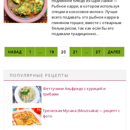
подлинное блюдо из Шри-Ланки —
Рыбное карри, в котором используя
специи и кокосовое молоко. Лучше
всего подавать это рыбное карри в
глиняном горшке, вместе с отварным
белым рисом, так как если бы его
подавали традиционно…
НАВИГАЦИЯ ПО ЗАПИСЯМ
НАЗАД
1
…
19
20
21
…
27
ДАЛЕЕ
ПОПУЛЯРНЫЕ РЕЦЕПТЫ
Феттучини Альфредо с курицей и
грибами
Греческая Мусака (Moussaka) — рецепт с
фото