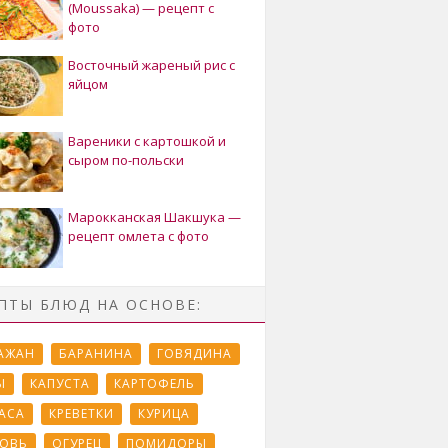
(Moussaka) — рецепт с
фото
Восточный жареный рис с
яйцом
Вареники с картошкой и
сыром по-польски
Марокканская Шакшука —
рецепт омлета с фото
ПТЫ БЛЮД НА ОСНОВЕ:
АЖАН
БАРАНИНА
ГОВЯДИНА
Ы
КАПУСТА
КАРТОФЕЛЬ
АСА
КРЕВЕТКИ
КУРИЦА
ОВЬ
ОГУРЕЦ
ПОМИДОРЫ