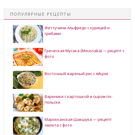
ПОПУЛЯРНЫЕ РЕЦЕПТЫ
Феттучини Альфредо с курицей и
грибами
Греческая Мусака (Moussaka) — рецепт с
фото
Восточный жареный рис с яйцом
Вареники с картошкой и сыром по-
польски
Марокканская Шакшука — рецепт
омлета с фото