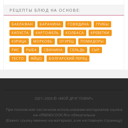
РЕЦЕПТЫ БЛЮД НА ОСНОВЕ:
БАКЛАЖАН
БАРАНИНА
ГОВЯДИНА
ГРИБЫ
КАПУСТА
КАРТОФЕЛЬ
КОЛБАСА
КРЕВЕТКИ
КУРИЦА
МОРКОВЬ
ОГУРЕЦ
ПОМИДОРЫ
РИС
РЫБА
СВИНИНА
СЕЛЬДЬ
СЫР
ТЕСТО
ЯЙЦО
БОЛГАРСКИЙ ПЕРЕЦ
2021–
2026 © «МОЙ ДРУГ ПОВАР».
При полном или частичном использовании материалов ссылка
на «FRIENDCOOK.RU» обязательна
(Важно: ссылку именно на материал, а не на главную страницу).