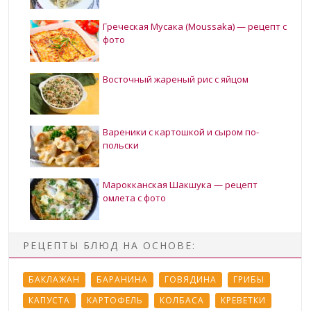
Греческая Мусака (Moussaka) — рецепт с
фото
Восточный жареный рис с яйцом
Вареники с картошкой и сыром по-
польски
Марокканская Шакшука — рецепт
омлета с фото
РЕЦЕПТЫ БЛЮД НА ОСНОВЕ:
БАКЛАЖАН
БАРАНИНА
ГОВЯДИНА
ГРИБЫ
КАПУСТА
КАРТОФЕЛЬ
КОЛБАСА
КРЕВЕТКИ