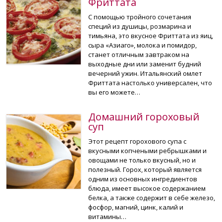
Фриттата
С помощью тройного сочетания
специй из душицы, розмарина и
тимьяна, это вкусное Фриттата из яиц,
сыра «Азиаго», молока и помидор,
станет отличным завтраком на
выходные дни или заменит будний
вечерний ужин. Итальянский омлет
Фриттата настолько универсален, что
вы его можете…
Домашний гороховый
суп
Этот рецепт горохового супа с
вкусными копчеными ребрышками и
овощами не только вкусный, но и
полезный. Горох, который является
одним из основных ингредиентов
блюда, имеет высокое содержанием
белка, а также содержит в себе железо,
фосфор, магний, цинк, калий и
витамины…