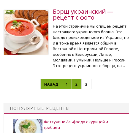
Борщ украинский —
рецепт с фото
На этой страничке мы опишем рецепт
настоящего украинского борща. Это
блюдо происхождением из Украины, но
и в тоже время является общим в
Восточной и Центральной Европе,
особенно в Белоруссии, Литве,
Молдавии, Румынии, Польше и России.
Этот рецепт украинского борща, на…
НАВИГАЦИЯ ПО ЗАПИСЯМ
НАЗАД
1
2
3
ПОПУЛЯРНЫЕ РЕЦЕПТЫ
Феттучини Альфредо с курицей и
грибами