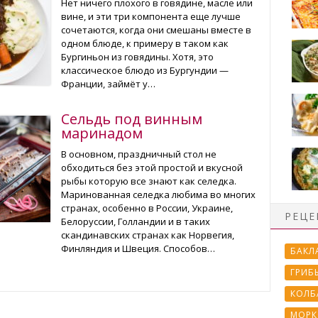
Нет ничего плохого в говядине, масле или
вине, и эти три компонента еще лучше
сочетаются, когда они смешаны вместе в
одном блюде, к примеру в таком как
Бургиньон из говядины. Хотя, это
классическое блюдо из Бургундии —
Франции, займёт у…
Сельдь под винным
маринадом
В основном, праздничный стол не
обходиться без этой простой и вкусной
рыбы которую все знают как селедка.
Маринованная селедка любима во многих
странах, особенно в России, Украине,
РЕЦЕ
Белоруссии, Голландии и в таких
скандинавских странах как Норвегия,
Финляндия и Швеция. Способов…
БАКЛ
ГРИБ
КОЛБ
МОРК