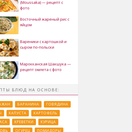
(Moussaka) — рецепт с
фото
Восточный жареный рис с
яйцом
Вареники с картошкой и
сыром по-польски
Марокканская Шакшука —
рецепт омлета с фото
ПТЫ БЛЮД НА ОСНОВЕ:
АЖАН
БАРАНИНА
ГОВЯДИНА
Ы
КАПУСТА
КАРТОФЕЛЬ
АСА
КРЕВЕТКИ
КУРИЦА
ОВЬ
ОГУРЕЦ
ПОМИДОРЫ