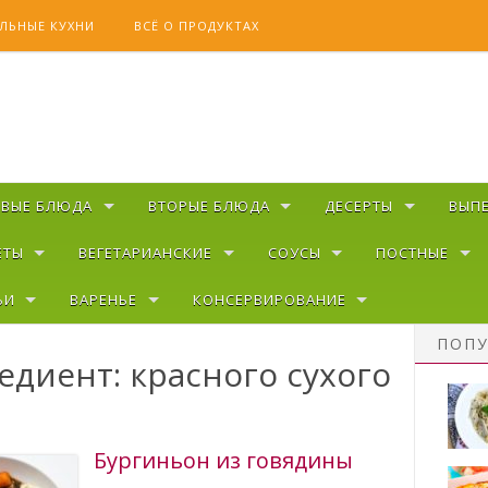
ЛЬНЫЕ КУХНИ
ВСЁ О ПРОДУКТАХ
РВЫЕ БЛЮДА
ВТОРЫЕ БЛЮДА
ДЕСЕРТЫ
ВЫП
ЕТЫ
ВЕГЕТАРИАНСКИЕ
СОУСЫ
ПОСТНЫЕ
ЬИ
ВАРЕНЬЕ
КОНСЕРВИРОВАНИЕ
ПОПУ
едиент: красного сухого
Бургиньон из говядины