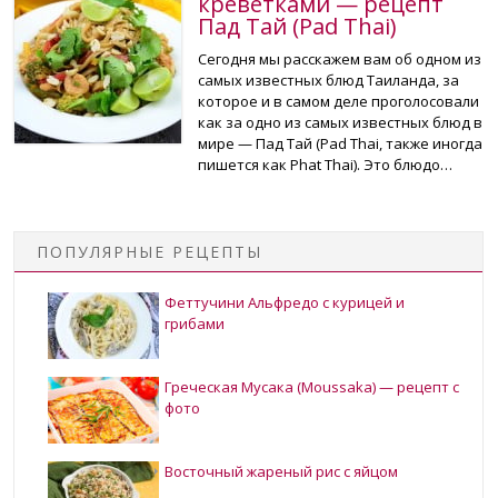
креветками — рецепт
Пад Тай (Pad Thai)
Сегодня мы расскажем вам об одном из
самых известных блюд Таиланда, за
которое и в самом деле проголосовали
как за одно из самых известных блюд в
мире — Пад Тай (Pad Thai, также иногда
пишется как Phat Thai). Это блюдо…
ПОПУЛЯРНЫЕ РЕЦЕПТЫ
Феттучини Альфредо с курицей и
грибами
Греческая Мусака (Moussaka) — рецепт с
фото
Восточный жареный рис с яйцом