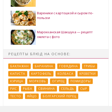
Вареники с картошкой и сыром по-
польски
Марокканская Шакшука — рецепт
омлета с фото
РЕЦЕПТЫ БЛЮД НА ОСНОВЕ:
БАКЛАЖАН
БАРАНИНА
ГОВЯДИНА
ГРИБЫ
КАПУСТА
КАРТОФЕЛЬ
КОЛБАСА
КРЕВЕТКИ
КУРИЦА
МОРКОВЬ
ОГУРЕЦ
ПОМИДОРЫ
РИС
РЫБА
СВИНИНА
СЕЛЬДЬ
СЫР
ТЕСТО
ЯЙЦО
БОЛГАРСКИЙ ПЕРЕЦ