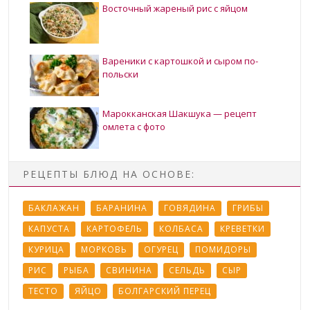
Восточный жареный рис с яйцом
Вареники с картошкой и сыром по-
польски
Марокканская Шакшука — рецепт
омлета с фото
РЕЦЕПТЫ БЛЮД НА ОСНОВЕ:
БАКЛАЖАН
БАРАНИНА
ГОВЯДИНА
ГРИБЫ
КАПУСТА
КАРТОФЕЛЬ
КОЛБАСА
КРЕВЕТКИ
КУРИЦА
МОРКОВЬ
ОГУРЕЦ
ПОМИДОРЫ
РИС
РЫБА
СВИНИНА
СЕЛЬДЬ
СЫР
ТЕСТО
ЯЙЦО
БОЛГАРСКИЙ ПЕРЕЦ