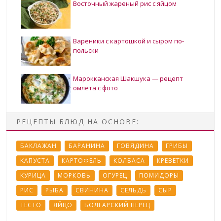
Восточный жареный рис с яйцом
Вареники с картошкой и сыром по-
польски
Марокканская Шакшука — рецепт
омлета с фото
РЕЦЕПТЫ БЛЮД НА ОСНОВЕ:
БАКЛАЖАН
БАРАНИНА
ГОВЯДИНА
ГРИБЫ
КАПУСТА
КАРТОФЕЛЬ
КОЛБАСА
КРЕВЕТКИ
КУРИЦА
МОРКОВЬ
ОГУРЕЦ
ПОМИДОРЫ
РИС
РЫБА
СВИНИНА
СЕЛЬДЬ
СЫР
ТЕСТО
ЯЙЦО
БОЛГАРСКИЙ ПЕРЕЦ