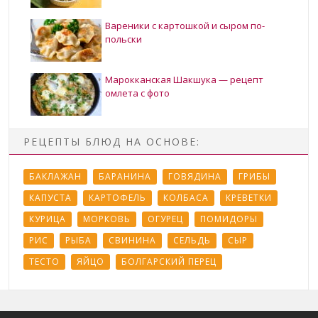
Вареники с картошкой и сыром по-
польски
Марокканская Шакшука — рецепт
омлета с фото
РЕЦЕПТЫ БЛЮД НА ОСНОВЕ:
БАКЛАЖАН
БАРАНИНА
ГОВЯДИНА
ГРИБЫ
КАПУСТА
КАРТОФЕЛЬ
КОЛБАСА
КРЕВЕТКИ
КУРИЦА
МОРКОВЬ
ОГУРЕЦ
ПОМИДОРЫ
РИС
РЫБА
СВИНИНА
СЕЛЬДЬ
СЫР
ТЕСТО
ЯЙЦО
БОЛГАРСКИЙ ПЕРЕЦ