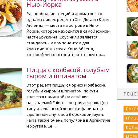
Нью-Йорка
Разнообразие специй и ароматов это
одна из фишек рецепта Хот-Дога из Кони-
Айленда, — места на острове в Нью-
Йорке, которое находится в самой южной
части Бруклина. Соус Чили является
стандартным компонентом для
классического соуса Кони-Айленд,
который легко готовить, и это вкусно..…
Пицца с колбасой, голубым
сыром и шпинатом
Этот рецепт пиццы с чорисо (колбасой),
голубым сыром и шпинатом, по сути
РЕЦЕ
является начинкой на лепёшке
называемой Faina — острая лепешка (по
типу итальянской лепешки фаринаты)
БАКЛ
сделанной с нутовой (Гороховой) муки.
ГРИБ
Faina также очень популярна в Аргентине
и Уругвае. Её…
КОЛБ
МОРК