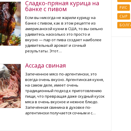
Сладко-пряная курица на
банке с пивом
РИС
СЫР
Если вы никогда не жарили курицу на
банке с пивом, как в этом рецепте из
БОЛГ
американской кухни в США, то вы сильно
удивитесь насколько это просто и
вкусно — пар от пива создает наиболее
удивительный аромат и сочный
результаты. Этот…
Ассада свиная
Запеченное мясо по-аргентински, это
всегда очень вкусно. Аргентинская кухня,
на самом деле, имеет очень
традиционный подход к приготовлению
пищи, что превращая даже скудный кусок
мяса в очень вкусное и нежное блюдо.
Запечённая свинина в духовке по-
аргентински получается сочным и с…