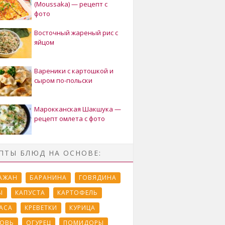
(Moussaka) — рецепт с
фото
Восточный жареный рис с
яйцом
Вареники с картошкой и
сыром по-польски
Марокканская Шакшука —
рецепт омлета с фото
ПТЫ БЛЮД НА ОСНОВЕ:
АЖАН
БАРАНИНА
ГОВЯДИНА
Ы
КАПУСТА
КАРТОФЕЛЬ
АСА
КРЕВЕТКИ
КУРИЦА
ОВЬ
ОГУРЕЦ
ПОМИДОРЫ