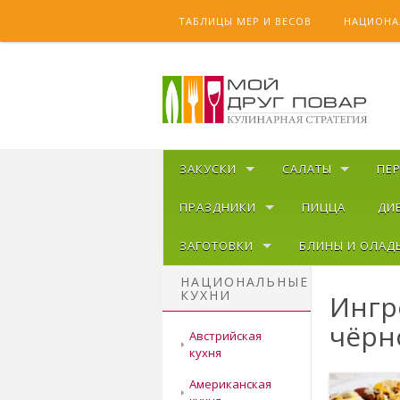
Skip to content
ТАБЛИЦЫ МЕР И ВЕСОВ
НАЦИОНА
ЗАКУСКИ
САЛАТЫ
ПЕ
ПРАЗДНИКИ
ПИЦЦА
ДИ
ЗАГОТОВКИ
БЛИНЫ И ОЛАД
НАЦИОНАЛЬНЫЕ
КУХНИ
Ингр
чёрн
Австрийская
кухня
Американская