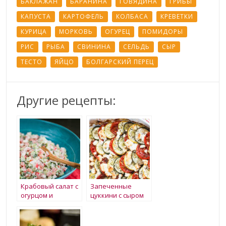
БАКЛАЖАН
БАРАНИНА
ГОВЯДИНА
ГРИБЫ
КАПУСТА
КАРТОФЕЛЬ
КОЛБАСА
КРЕВЕТКИ
КУРИЦА
МОРКОВЬ
ОГУРЕЦ
ПОМИДОРЫ
РИС
РЫБА
СВИНИНА
СЕЛЬДЬ
СЫР
ТЕСТО
ЯЙЦО
БОЛГАРСКИЙ ПЕРЕЦ
Другие рецепты:
Крабовый салат с
Запеченные
огурцом и
цуккини с сыром
помидором