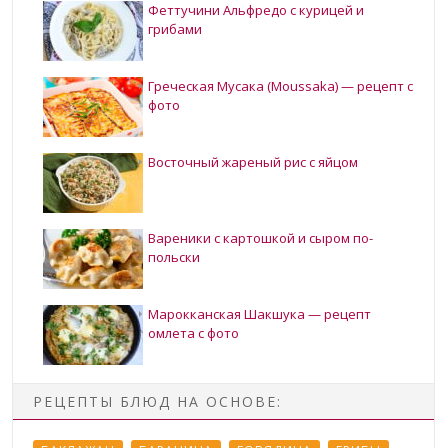
Феттучини Альфредо с курицей и
грибами
Греческая Мусака (Moussaka) — рецепт с
фото
Восточный жареный рис с яйцом
Вареники с картошкой и сыром по-
польски
Марокканская Шакшука — рецепт
омлета с фото
РЕЦЕПТЫ БЛЮД НА ОСНОВЕ: