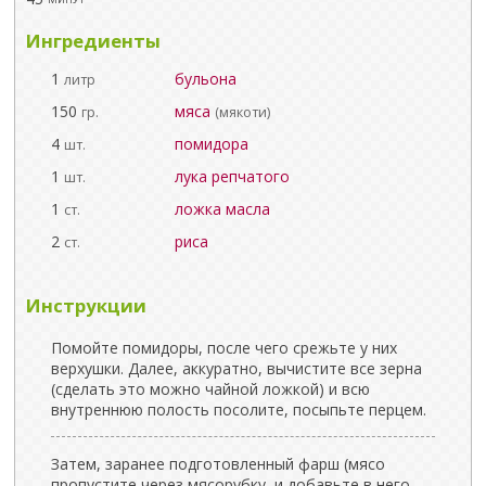
Ингредиенты
1
бульона
литр
150
мяса
гр.
(мякоти)
4
помидора
шт.
1
лука репчатого
шт.
1
ложка масла
ст.
2
риса
ст.
Инструкции
Помойте помидоры, после чего срежьте у них
верхушки. Далее, аккуратно, вычистите все зерна
(сделать это можно чайной ложкой) и всю
внутреннюю полость посолите, посыпьте перцем.
Затем, заранее подготовленный фарш (мясо
пропустите через мясорубку, и добавьте в него