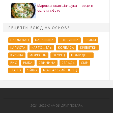
Марокканская Шакшука — рецепт
омлета с фото
РЕЦЕПТЫ БЛЮД НА ОСНОВЕ:
БАКЛАЖАН
БАРАНИНА
ГОВЯДИНА
ГРИБЫ
КАПУСТА
КАРТОФЕЛЬ
КОЛБАСА
КРЕВЕТКИ
КУРИЦА
МОРКОВЬ
ОГУРЕЦ
ПОМИДОРЫ
РИС
РЫБА
СВИНИНА
СЕЛЬДЬ
СЫР
ТЕСТО
ЯЙЦО
БОЛГАРСКИЙ ПЕРЕЦ
2021–
2026 © «МОЙ ДРУГ ПОВАР».