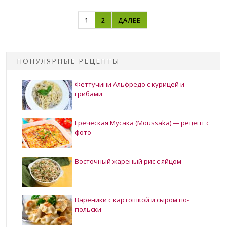
НАВИГАЦИЯ ПО ЗАПИСЯМ
1
2
ДАЛЕЕ
ПОПУЛЯРНЫЕ РЕЦЕПТЫ
Феттучини Альфредо с курицей и
грибами
Греческая Мусака (Moussaka) — рецепт с
фото
Восточный жареный рис с яйцом
Вареники с картошкой и сыром по-
польски