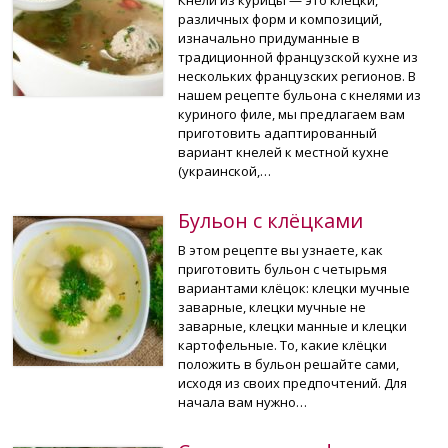
различных форм и композиций,
изначально придуманные в
традиционной французской кухне из
нескольких французских регионов. В
нашем рецепте бульона с кнелями из
куриного филе, мы предлагаем вам
приготовить адаптированный
вариант кнелей к местной кухне
(украинской,…
Бульон с клёцками
В этом рецепте вы узнаете, как
приготовить бульон с четырьмя
вариантами клёцок: клецки мучные
заварные, клецки мучные не
заварные, клецки манные и клецки
картофельные. То, какие клёцки
положить в бульон решайте сами,
исходя из своих предпочтений. Для
начала вам нужно…