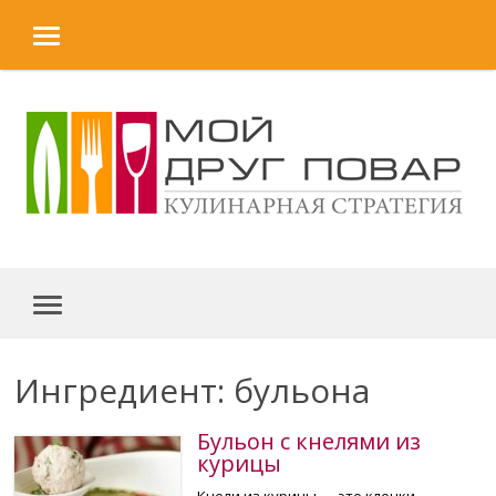
MENU
Skip to content
MENU
Ингредиент: бульона
Бульон с кнелями из
курицы
Кнели из курицы — это клецки,