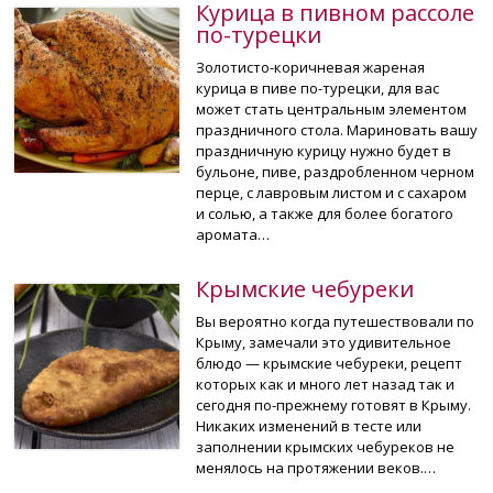
Курица в пивном рассоле
по-турецки
Золотисто-коричневая жареная
курица в пиве по-турецки, для вас
может стать центральным элементом
праздничного стола. Мариновать вашу
праздничную курицу нужно будет в
бульоне, пиве, раздробленном черном
перце, с лавровым листом и с сахаром
и солью, а также для более богатого
аромата…
Крымские чебуреки
Вы вероятно когда путешествовали по
Крыму, замечали это удивительное
блюдо — крымские чебуреки, рецепт
которых как и много лет назад так и
сегодня по-прежнему готовят в Крыму.
Никаких изменений в тесте или
заполнении крымских чебуреков не
менялось на протяжении веков.…