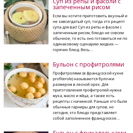
Суп из репы и фасоли с
запеченным рисом
Если вы хотите приготовить вкусный и
не завсегдатый суп, тогда это рецепт
супа для вас! Суп из репы и фасоли с
запеченным рисом, блюдо не совсем
обычное, то есть оно готовиться не по
одинаковому сценарию жидких —
горячих блюд. Весь…
Бульон с профитролями
Профитролями (в французской кухне
profiterole) называются булочки
размером в лесной орех. Для
приготовления профитролей нужна
мука, масло и яйца, а также есть
рецепты с начинкой. Раньше это были
обычные гарниры для супов, но
сегодня, это блюдо представляет
собой заполненное французское…
Бульон с фрикадельками