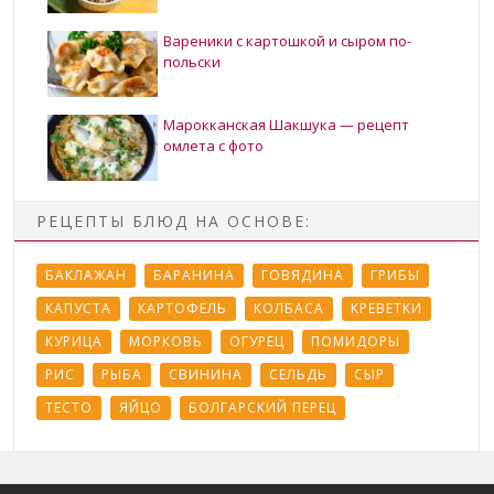
Вареники с картошкой и сыром по-
польски
Марокканская Шакшука — рецепт
омлета с фото
РЕЦЕПТЫ БЛЮД НА ОСНОВЕ:
БАКЛАЖАН
БАРАНИНА
ГОВЯДИНА
ГРИБЫ
КАПУСТА
КАРТОФЕЛЬ
КОЛБАСА
КРЕВЕТКИ
КУРИЦА
МОРКОВЬ
ОГУРЕЦ
ПОМИДОРЫ
РИС
РЫБА
СВИНИНА
СЕЛЬДЬ
СЫР
ТЕСТО
ЯЙЦО
БОЛГАРСКИЙ ПЕРЕЦ