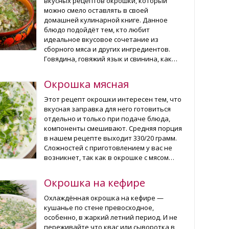
вкусных рецептов окрошки, который
можно смело оставлять в своей
домашней кулинарной книге. Данное
блюдо подойдёт тем, кто любит
идеальное вкусовое сочетание из
сборного мяса и других ингредиентов.
Говядина, говяжий язык и свинина, как…
Окрошка мясная
Этот рецепт окрошки интересен тем, что
вкусная заправка для него готовиться
отдельно и только при подаче блюда,
компоненты смешивают. Средняя порция
в нашем рецепте выходит 330/20 грамм.
Сложностей с приготовлением у вас не
возникнет, так как в окрошке с мясом…
Окрошка на кефире
Охлаждённая окрошка на кефире —
кушанье по стене превосходное,
особенно, в жаркий летний период. И не
переживайте что квас или сыворотка в