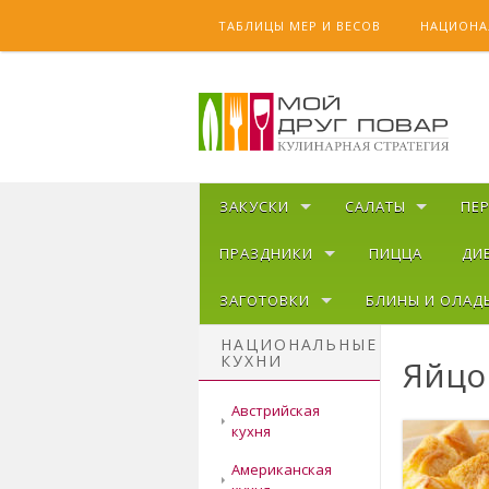
Skip to content
ТАБЛИЦЫ МЕР И ВЕСОВ
НАЦИОНА
ЗАКУСКИ
САЛАТЫ
ПЕ
ПРАЗДНИКИ
ПИЦЦА
ДИ
ЗАГОТОВКИ
БЛИНЫ И ОЛАД
НАЦИОНАЛЬНЫЕ
КУХНИ
Яйцо
Австрийская
кухня
Американская