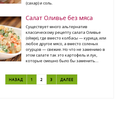
(сахар) и соль.
Салат Оливье без мяса
Существует много альтернатив
классическому рецепту салата Оливье
(oliwje), где вместо колбасы — курица, или
любое другое мясо, а вместо соленых
огурцов — свежие. Но что не заменимо в
этом салате так это картофель и лук,
которые смешно было бы заменить…
ИГАЦИЯ ПО ЗАПИСЯМ
НАЗАД
1
2
3
ДАЛЕЕ