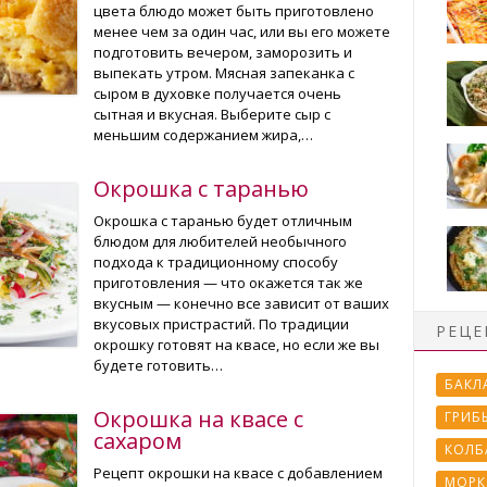
цвета блюдо может быть приготовлено
менее чем за один час, или вы его можете
подготовить вечером, заморозить и
выпекать утром. Мясная запеканка с
сыром в духовке получается очень
сытная и вкусная. Выберите сыр с
меньшим содержанием жира,…
Окрошка с таранью
Окрошка с таранью будет отличным
блюдом для любителей необычного
подхода к традиционному способу
приготовления — что окажется так же
вкусным — конечно все зависит от ваших
вкусовых пристрастий. По традиции
РЕЦЕ
окрошку готовят на квасе, но если же вы
будете готовить…
БАКЛ
Окрошка на квасе с
ГРИБ
сахаром
КОЛБ
Рецепт окрошки на квасе с добавлением
МОРК