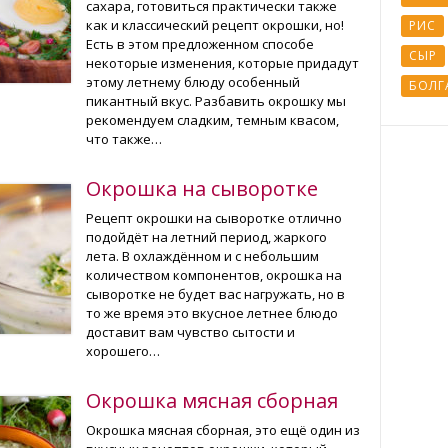
сахара, готовиться практически также
как и классический рецепт окрошки, но!
РИС
Есть в этом предложенном способе
СЫР
некоторые изменения, которые придадут
этому летнему блюду особенный
БОЛГ
пикантный вкус. Разбавить окрошку мы
рекомендуем сладким, темным квасом,
что также…
Окрошка на сыворотке
Рецепт окрошки на сыворотке отлично
подойдёт на летний период, жаркого
лета. В охлаждённом и с небольшим
количеством компонентов, окрошка на
сыворотке не будет вас нагружать, но в
то же время это вкусное летнее блюдо
доставит вам чувство сытости и
хорошего…
Окрошка мясная сборная
Окрошка мясная сборная, это ещё один из