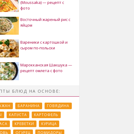
(Moussaka) — рецепт с
фото
Восточный жареный рис с
яйцом
Вареники с картошкой и
сыром по-польски
Марокканская Шакшука —
рецепт омлета с фото
ПТЫ БЛЮД НА ОСНОВЕ:
АЖАН
БАРАНИНА
ГОВЯДИНА
Ы
КАПУСТА
КАРТОФЕЛЬ
АСА
КРЕВЕТКИ
КУРИЦА
ОВЬ
ОГУРЕЦ
ПОМИДОРЫ