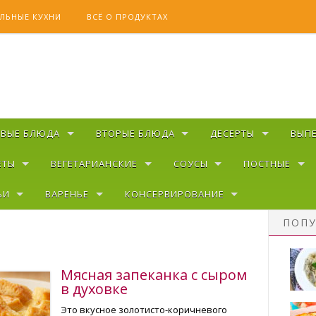
ЛЬНЫЕ КУХНИ
ВСЁ О ПРОДУКТАХ
РВЫЕ БЛЮДА
ВТОРЫЕ БЛЮДА
ДЕСЕРТЫ
ВЫП
ЕТЫ
ВЕГЕТАРИАНСКИЕ
СОУСЫ
ПОСТНЫЕ
ЬИ
ВАРЕНЬЕ
КОНСЕРВИРОВАНИЕ
ПОПУ
Мясная запеканка с сыром
в духовке
Это вкусное золотисто-коричневого