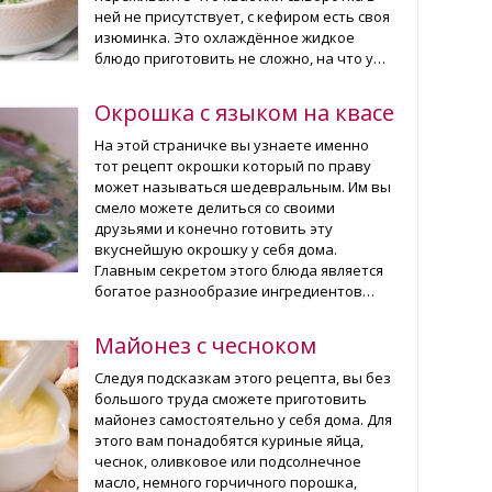
ней не присутствует, с кефиром есть своя
изюминка. Это охлаждённое жидкое
блюдо приготовить не сложно, на что у…
Окрошка с языком на квасе
На этой страничке вы узнаете именно
тот рецепт окрошки который по праву
может называться шедевральным. Им вы
смело можете делиться со своими
друзьями и конечно готовить эту
вкуснейшую окрошку у себя дома.
Главным секретом этого блюда является
богатое разнообразие ингредиентов…
Майонез с чесноком
Следуя подсказкам этого рецепта, вы без
большого труда сможете приготовить
майонез самостоятельно у себя дома. Для
этого вам понадобятся куриные яйца,
чеснок, оливковое или подсолнечное
масло, немного горчичного порошка,