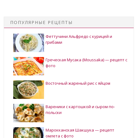
ПОПУЛЯРНЫЕ РЕЦЕПТЫ
Феттучини Альфредо с курицей и
грибами
Греческая Мусака (Moussaka) — рецепт с
фото
Восточный жареный рис с яйцом
Вареники с картошкой и сыром по-
польски
Марокканская Шакшука — рецепт
омлета с фото