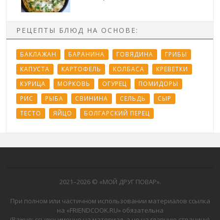
РЕЦЕПТЫ БЛЮД НА ОСНОВЕ:
БАКЛАЖАН
БАРАНИНА
ГОВЯДИНА
ГРИБЫ
КАПУСТА
КАРТОФЕЛЬ
КОЛБАСА
КРЕВЕТКИ
КУРИЦА
МОРКОВЬ
ОГУРЕЦ
ПОМИДОРЫ
РИС
РЫБА
СВИНИНА
СЕЛЬДЬ
СЫР
ТЕСТО
ЯЙЦО
БОЛГАРСКИЙ ПЕРЕЦ
2021–
2026 © «МОЙ ДРУГ ПОВАР».
При полном или частичном использовании материалов ссылка
на «FRIENDCOOK.RU» обязательна
(Важно: ссылку именно на материал, а не на главную страницу).