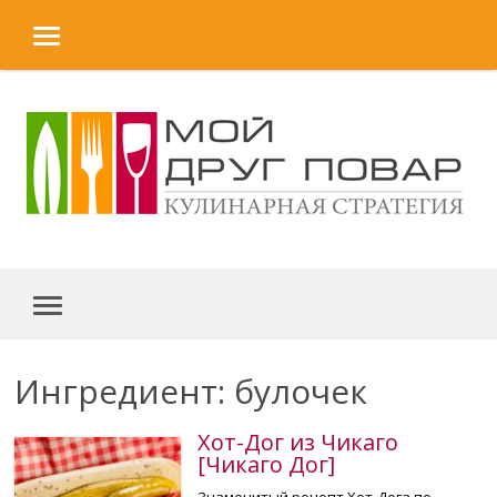
MENU
Skip to content
MENU
Ингредиент: булочек
Хот-Дог из Чикаго
[Чикаго Дог]
Знаменитый рецепт Хот-Дога по-