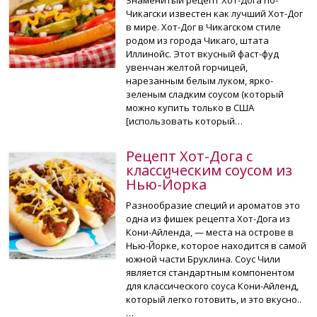
Чикагски известен как лучший Хот-Дог
в мире. Хот-Дог в Чикагском стиле
родом из города Чикаго, штата
Иллинойс. Этот вкусный фаст-фуд
увенчан желтой горчицей,
нарезанным белым луком, ярко-
зеленым сладким соусом (который
можно купить только в США
[использовать который…
Рецепт Хот-Дога с
классическим соусом из
Нью-Йорка
Разнообразие специй и ароматов это
одна из фишек рецепта Хот-Дога из
Кони-Айленда, — места на острове в
Нью-Йорке, которое находится в самой
южной части Бруклина. Соус Чили
является стандартным компонентом
для классического соуса Кони-Айленд,
который легко готовить, и это вкусно..
…