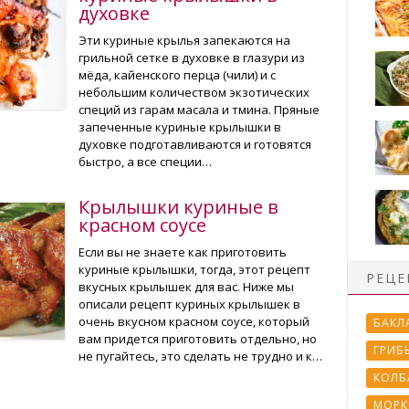
духовке
Эти куриные крылья запекаются на
грильной сетке в духовке в глазури из
мёда, кайенского перца (чили) и с
небольшим количеством экзотических
специй из гарам масала и тмина. Пряные
запеченные куриные крылышки в
духовке подготавливаются и готовятся
быстро, а все специи…
Крылышки куриные в
красном соусе
Если вы не знаете как приготовить
куриные крылышки, тогда, этот рецепт
РЕЦЕ
вкусных крылышек для вас. Ниже мы
описали рецепт куриных крылышек в
очень вкусном красном соусе, который
БАКЛ
вам придется приготовить отдельно, но
ГРИБ
не пугайтесь, это сделать не трудно и к…
КОЛБ
МОРК