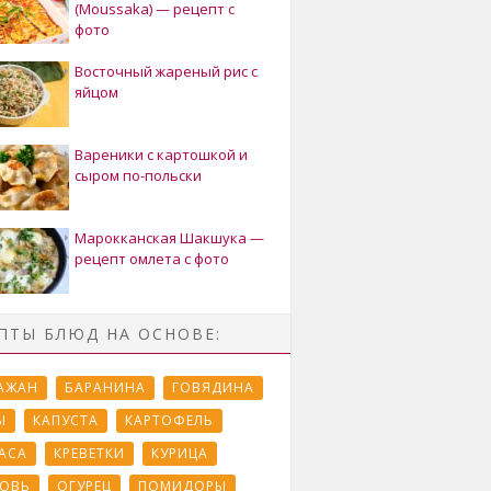
(Moussaka) — рецепт с
фото
Восточный жареный рис с
яйцом
Вареники с картошкой и
сыром по-польски
Марокканская Шакшука —
рецепт омлета с фото
ПТЫ БЛЮД НА ОСНОВЕ:
АЖАН
БАРАНИНА
ГОВЯДИНА
Ы
КАПУСТА
КАРТОФЕЛЬ
АСА
КРЕВЕТКИ
КУРИЦА
ОВЬ
ОГУРЕЦ
ПОМИДОРЫ