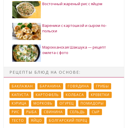
Восточный жареный рис с яйцом
Вареники с картошкой и сыром по-
польски
Марокканская Шакшука — рецепт
омлета с фото
РЕЦЕПТЫ БЛЮД НА ОСНОВЕ:
БАКЛАЖАН
БАРАНИНА
ГОВЯДИНА
ГРИБЫ
КАПУСТА
КАРТОФЕЛЬ
КОЛБАСА
КРЕВЕТКИ
КУРИЦА
МОРКОВЬ
ОГУРЕЦ
ПОМИДОРЫ
РИС
РЫБА
СВИНИНА
СЕЛЬДЬ
СЫР
ТЕСТО
ЯЙЦО
БОЛГАРСКИЙ ПЕРЕЦ