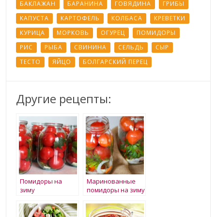
БАКЛАЖАН
БАРАНИНА
ГОВЯДИНА
ГРИБЫ
КАПУСТА
КАРТОФЕЛЬ
КОЛБАСА
КРЕВЕТКИ
КУРИЦА
МОРКОВЬ
ОГУРЕЦ
ПОМИДОРЫ
РИС
РЫБА
СВИНИНА
СЕЛЬДЬ
СЫР
ТЕСТО
ЯЙЦО
БОЛГАРСКИЙ ПЕРЕЦ
Другие рецепты:
Помидоры на
Маринованные
зиму
помидоры на зиму