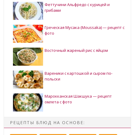
Феттучини Альфредо с курицей и
грибами
Греческая Мусака (Moussaka) — рецепт с
фото
Восточный жареный рис с яйцом
Вареники с картошкой и сыром по-
польски
Марокканская Шакшука — рецепт
омлета с фото
РЕЦЕПТЫ БЛЮД НА ОСНОВЕ: