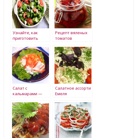
Узнайте, как
Рецепт вяленых
приготовить
томатов
греческий салат
Салат с
Салатное ассорти
кальмарами —
Емеля
Петровская
слобода