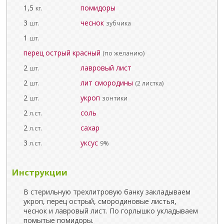
1,5
помидоры
кг.
3
чеснок
шт.
зубчика
1
шт.
перец острый красный
(по желанию)
2
лавровый лист
шт.
2
лит смородины
шт.
(2 листка)
2
укроп
шт.
зонтики
2
соль
л.ст.
2
сахар
л.ст.
3
уксус
л.ст.
9%
Инструкции
В стерильную трехлитровую банку закладываем
укроп, перец острый, смородиновые листья,
чеснок и лавровый лист. По горлышко укладываем
помытые помидоры.