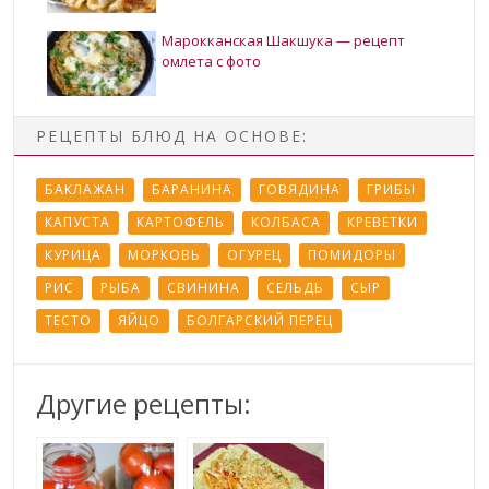
Марокканская Шакшука — рецепт
омлета с фото
РЕЦЕПТЫ БЛЮД НА ОСНОВЕ:
БАКЛАЖАН
БАРАНИНА
ГОВЯДИНА
ГРИБЫ
КАПУСТА
КАРТОФЕЛЬ
КОЛБАСА
КРЕВЕТКИ
КУРИЦА
МОРКОВЬ
ОГУРЕЦ
ПОМИДОРЫ
РИС
РЫБА
СВИНИНА
СЕЛЬДЬ
СЫР
ТЕСТО
ЯЙЦО
БОЛГАРСКИЙ ПЕРЕЦ
Другие рецепты: