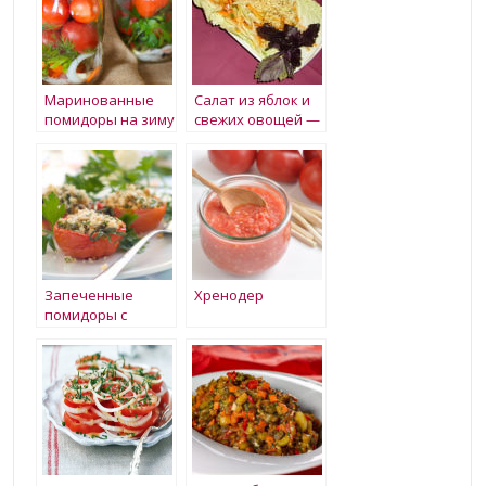
Маринованные
Салат из яблок и
помидоры на зиму
свежих овощей —
Избушка на
курьих ножках
Запеченные
Хренодер
помидоры с
начинкой