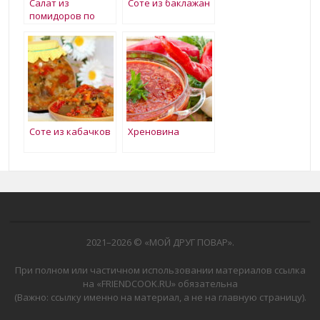
Салат из
Соте из баклажан
помидоров по
Креольски
Соте из кабачков
Хреновина
2021–
2026 © «МОЙ ДРУГ ПОВАР».
При полном или частичном использовании материалов ссылка
на «FRIENDCOOK.RU» обязательна
(Важно: ссылку именно на материал, а не на главную страницу).