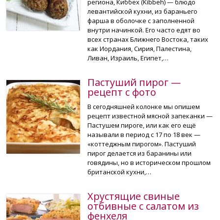
региона, Киббех (Kibbeh) — блюдо
левантийской кухни, из бараньего
фарша в оболочке с заполненной
внутри начинкой. Его часто едят во
всех странах Ближнего Востока, таких
как Иордания, Сирия, Палестина,
Ливан, Израиль, Египет,…
Пастуший пирог —
рецепт с фото
В сегодняшней колонке мы опишем
рецепт известной мясной запеканки —
Пастушем пироге, или как его ещё
называли в период с 17 по 18 век —
«коттеджным пирогом». Пастуший
пирог делается из баранины или
говядины, но в историческом прошлом
британской кухни,…
Хрустящие свиные
отбивные с салатом из
фенхеля