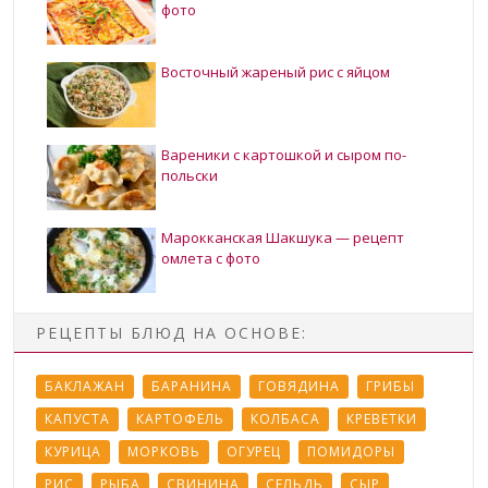
фото
Восточный жареный рис с яйцом
Вареники с картошкой и сыром по-
польски
Марокканская Шакшука — рецепт
омлета с фото
РЕЦЕПТЫ БЛЮД НА ОСНОВЕ:
БАКЛАЖАН
БАРАНИНА
ГОВЯДИНА
ГРИБЫ
КАПУСТА
КАРТОФЕЛЬ
КОЛБАСА
КРЕВЕТКИ
КУРИЦА
МОРКОВЬ
ОГУРЕЦ
ПОМИДОРЫ
РИС
РЫБА
СВИНИНА
СЕЛЬДЬ
СЫР