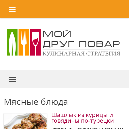
MENU
Skip to content
MENU
Мясные блюда
Шашлык из курицы и
говядины по-турецки
Этот шашлык по-турецки из говяжьего