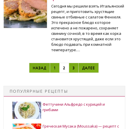
Сегодня мы решили взять Итальянский
рецепт, и приготовить хрустящие
свиные отбивные с салатом Фенхеля.
Это прекрасное блюдо которое
испечено а не пожарено, сохраняет
свинину сочной, в то время как корка
становится хрустящей, даже если это
блюдо подавать при комнатной
температуре.…
НАВИГАЦИЯ ПО ЗАПИСЯМ
НАЗАД
1
2
3
ДАЛЕЕ
ПОПУЛЯРНЫЕ РЕЦЕПТЫ
Феттучини Альфредо с курицей и
грибами
Греческая Мусака (Moussaka) — рецепт с