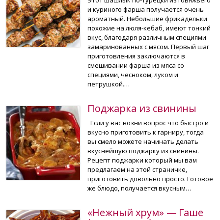
и куриного фарша получается очень
ароматный. Небольшие фрикадельки
похожие на люля-кебаб, имеют тонкий
вкус, благодаря различным специями
замаринованных с мясом. Первый шаг
приготовления заключаются в
смешивании фарша из мяса со
специями, чесноком, луком и
петрушкой.…
Поджарка из свинины
Если у вас возни вопрос что быстро и
вкусно приготовить к гарниру, тогда
вы смело можете начинать делать
вкуснейшую поджарку из свинины.
Рецепт поджарки который мы вам
предлагаем на этой страничке,
приготовить довольно просто. Готовое
же блюдо, получается вкусным…
«Нежный хрум» — Гаше