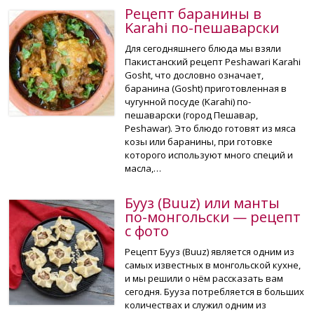
Рецепт баранины в
Karahi по-пешаварски
Для сегодняшнего блюда мы взяли
Пакистанский рецепт Peshawari Karahi
Gosht, что дословно означает,
баранина (Gosht) приготовленная в
чугунной посуде (Karahi) по-
пешаварски (город Пешавар,
Peshawar). Это блюдо готовят из мяса
козы или баранины, при готовке
которого используют много специй и
масла,…
Бууз (Buuz) или манты
по-монгольски — рецепт
с фото
Рецепт Бууз (Buuz) является одним из
самых известных в монгольской кухне,
и мы решили о нём рассказать вам
сегодня. Бууза потребляется в больших
количествах и служил одним из