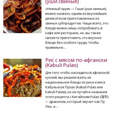
(уши свиные)
«Нежный хрум» — Гаше (уши свиные),
можно назвать одним из вкуснейших
деликатесов приготовленных из
свиных субпродуктов. Чаще всего, это
блюдо можно лишь попробовать в
кафе или ресторане, но, вы также
сможете приготовить это вкусное
блюдо без особого труда. Чтобы
правильно…
Рис с мясом по-афгански
(Kabuli Pulao)
Для того чтобы насладиться афганской
кухней, мы решили взять их
национальное блюдо из риса и мяса
Кабульское Пулао (Kabuli Pulao или
Kabuli Palaw), но не путайте названия
этого рецепта с Китайским Pulao (蒲牢)
— драконом, который звучит как Пу
Лао, а…