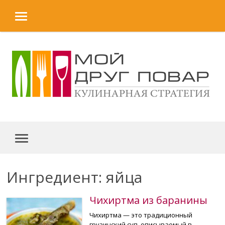
MENU
Skip to content
MENU
Ингредиент: яйца
Чихиртма из баранины
Чихиртма — это традиционный
грузинский суп, описываемый в