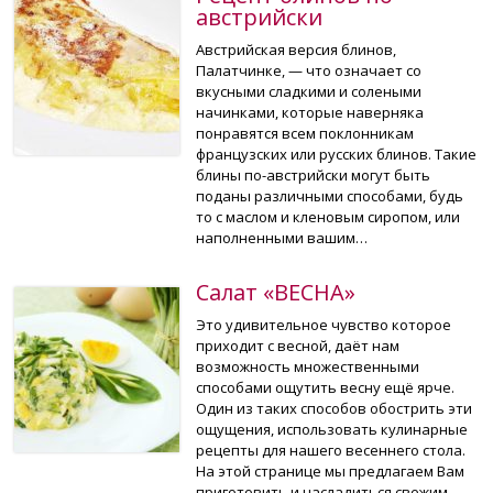
австрийски
Австрийская версия блинов,
Палатчинке, — что означает со
вкусными сладкими и солеными
начинками, которые наверняка
понравятся всем поклонникам
французских или русских блинов. Такие
блины по-австрийски могут быть
поданы различными способами, будь
то с маслом и кленовым сиропом, или
наполненными вашим…
Салат «ВЕСНА»
Это удивительное чувство которое
приходит с весной, даёт нам
возможность множественными
способами ощутить весну ещё ярче.
Один из таких способов обострить эти
ощущения, использовать кулинарные
рецепты для нашего весеннего стола.
На этой странице мы предлагаем Вам
приготовить и насладиться свежим…