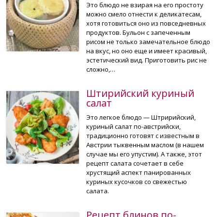
Это блюдо не взирая на его простоту
можно смело отнести к деликатесам,
хотя готовиться оно из повседневных
продуктов. Бульон с запеченным
рисом не только замечательное блюдо
на вкус, но оно еще и имеет красивый,
эстетический вид. Приготовить рис не
сложно,…
Штирийский куриный
салат
Это легкое блюдо — Штририйский,
куриный салат по-австрийски,
традиционно готовят с известным в
Австрии тыквенным маслом (в нашем
случае мы его упустим). А также, этот
рецепт салата сочетает в себе
хрустящий аспект панированных
куриных кусочков со свежестью
салата.
Рецепт блинов по-