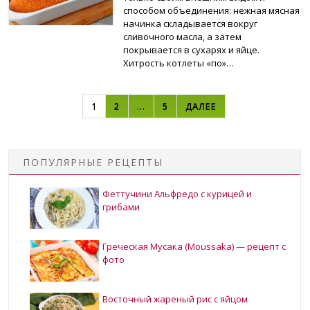
способом объединения: нежная мясная
начинка складывается вокруг
сливочного масла, а затем
покрывается в сухарях и яйце.
Хитрость котлеты «по»…
НАВИГАЦИЯ ПО ЗАПИСЯМ
1
2
…
5
ДАЛЕЕ
ПОПУЛЯРНЫЕ РЕЦЕПТЫ
Феттучини Альфредо с курицей и
грибами
Греческая Мусака (Moussaka) — рецепт с
фото
Восточный жареный рис с яйцом