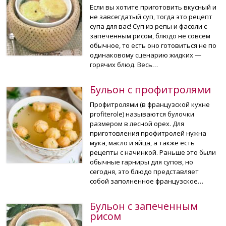
Если вы хотите приготовить вкусный и
не завсегдатый суп, тогда это рецепт
супа для вас! Суп из репы и фасоли с
запеченным рисом, блюдо не совсем
обычное, то есть оно готовиться не по
одинаковому сценарию жидких —
горячих блюд. Весь…
Бульон с профитролями
Профитролями (в французской кухне
profiterole) называются булочки
размером в лесной орех. Для
приготовления профитролей нужна
мука, масло и яйца, а также есть
рецепты с начинкой. Раньше это были
обычные гарниры для супов, но
сегодня, это блюдо представляет
собой заполненное французское…
Бульон с запеченным
рисом