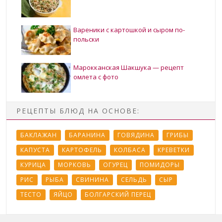
Вареники с картошкой и сыром по-
польски
Марокканская Шакшука — рецепт
омлета с фото
РЕЦЕПТЫ БЛЮД НА ОСНОВЕ:
БАКЛАЖАН
БАРАНИНА
ГОВЯДИНА
ГРИБЫ
КАПУСТА
КАРТОФЕЛЬ
КОЛБАСА
КРЕВЕТКИ
КУРИЦА
МОРКОВЬ
ОГУРЕЦ
ПОМИДОРЫ
РИС
РЫБА
СВИНИНА
СЕЛЬДЬ
СЫР
ТЕСТО
ЯЙЦО
БОЛГАРСКИЙ ПЕРЕЦ