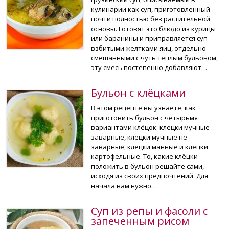
кулинарии как суп, приготовленный
почти полностью без растительной
основы. Готовят это блюдо из курицы
или баранины и приправляется суп
взбитыми желтками яиц, отдельно
смешанными с чуть теплым бульоном,
эту смесь постепенно добавляют…
Бульон с клёцками
В этом рецепте вы узнаете, как
приготовить бульон с четырьмя
вариантами клёцок: клецки мучные
заварные, клецки мучные не
заварные, клецки манные и клецки
картофельные. То, какие клёцки
положить в бульон решайте сами,
исходя из своих предпочтений. Для
начала вам нужно…
Суп из репы и фасоли с
запеченным рисом