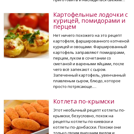
Картофельные лодочки с
курицей, помидорами и
перцем
Нет ничего похожего на это рецепт
картофеля, фаршированного копченой
курицей и овощами. Фаршированный
картофель заправляют помидорами,
перцем, луком в сочетании со
сметаной и вареными яйцами, после
чего всё запекают с сыром.
Запеченный картофель, увенчанный
плавленым сыром, блюдо, которое
просто потрясающе.…
Котлета по-крымски
Этот необычный рецепт котлеты по-
крымски, безусловно, похож на
рецепты котлеты по-киевски и
котлеты по-донбасски. Похожи они
только своим внешним видом и