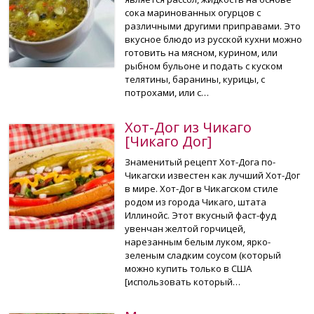
сока маринованных огурцов с
различными другими приправами. Это
вкусное блюдо из русской кухни можно
готовить на мясном, курином, или
рыбном бульоне и подать с куском
телятины, баранины, курицы, с
потрохами, или с…
Хот-Дог из Чикаго
[Чикаго Дог]
Знаменитый рецепт Хот-Дога по-
Чикагски известен как лучший Хот-Дог
в мире. Хот-Дог в Чикагском стиле
родом из города Чикаго, штата
Иллинойс. Этот вкусный фаст-фуд
увенчан желтой горчицей,
нарезанным белым луком, ярко-
зеленым сладким соусом (который
можно купить только в США
[использовать который…