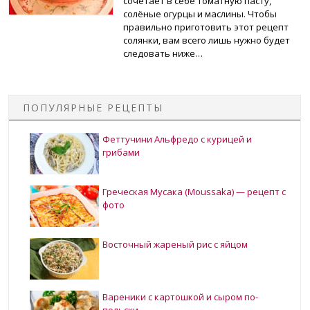
сочетает в себе томатную пасту,
солёные огурцы и маслины. Чтобы
правильно приготовить этот рецепт
солянки, вам всего лишь нужно будет
следовать ниже…
ПОПУЛЯРНЫЕ РЕЦЕПТЫ
Феттучини Альфредо с курицей и
грибами
Греческая Мусака (Moussaka) — рецепт с
фото
Восточный жареный рис с яйцом
Вареники с картошкой и сыром по-
польски