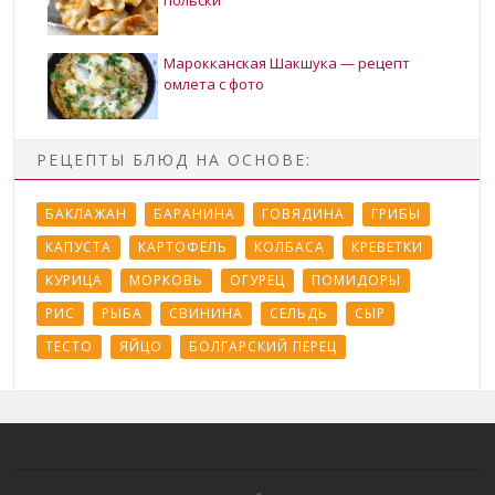
Марокканская Шакшука — рецепт
омлета с фото
РЕЦЕПТЫ БЛЮД НА ОСНОВЕ:
БАКЛАЖАН
БАРАНИНА
ГОВЯДИНА
ГРИБЫ
КАПУСТА
КАРТОФЕЛЬ
КОЛБАСА
КРЕВЕТКИ
КУРИЦА
МОРКОВЬ
ОГУРЕЦ
ПОМИДОРЫ
РИС
РЫБА
СВИНИНА
СЕЛЬДЬ
СЫР
ТЕСТО
ЯЙЦО
БОЛГАРСКИЙ ПЕРЕЦ