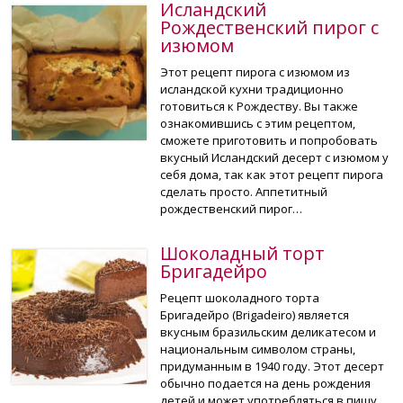
Исландский
Рождественский пирог с
изюмом
Этот рецепт пирога с изюмом из
исландской кухни традиционно
готовиться к Рождеству. Вы также
ознакомившись с этим рецептом,
сможете приготовить и попробовать
вкусный Исландский десерт с изюмом у
себя дома, так как этот рецепт пирога
сделать просто. Аппетитный
рождественский пирог…
Шоколадный торт
Бригадейро
Рецепт шоколадного торта
Бригадейро (Brigadeiro) является
вкусным бразильским деликатесом и
национальным символом страны,
придуманным в 1940 году. Этот десерт
обычно подается на день рождения
детей и может употребляться в пищу