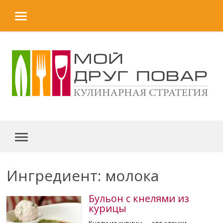
MENU
Skip to content
MENU
Ингредиент: молока
Бульон с кнелями из
курицы
Кнели из курицы — это клецки,