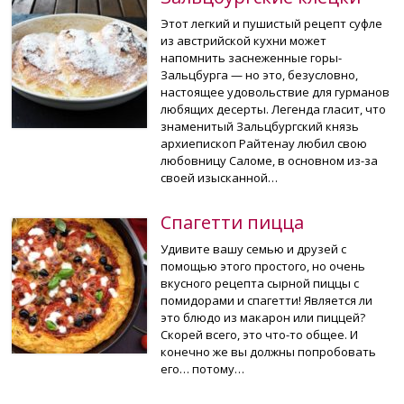
Этот легкий и пушистый рецепт суфле
из австрийской кухни может
напомнить заснеженные горы-
Зальцбурга — но это, безусловно,
настоящее удовольствие для гурманов
любящих десерты. Легенда гласит, что
знаменитый Зальцбургский князь
архиепископ Райтенау любил свою
любовницу Саломе, в основном из-за
своей изысканной…
Спагетти пицца
Удивите вашу семью и друзей с
помощью этого простого, но очень
вкусного рецепта сырной пиццы с
помидорами и спагетти! Является ли
это блюдо из макарон или пиццей?
Скорей всего, это что-то общее. И
конечно же вы должны попробовать
его… потому…