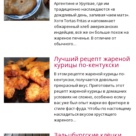
Аргентине и Уругвае, где им
традиционно наслаждаются «в
дождливый день, запивая чаем матэ».
Хотя Tortas Fritas и напоминает
обжаренный хлеб американских
индейцев, всё же он больше похож на
жареное печенье. В отличие от
обычного…
Лучший рецепт жареной
курицы по-кентукски
В этом рецепте жареной курицы по-
кентукски, получается довольно
прекрасный вкус. Приготовить этот
рецепт жареной курицы в домашних
условиях не сложно, особенно если у
вас уже был опыт жарки во фритюре в
стиле фаст-фуда. Чтобы по настоящему
насладиться вкусом хрустящего
жареного…
Зальцбургские клёцки