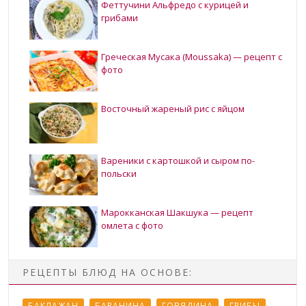
Феттучини Альфредо с курицей и
грибами
Греческая Мусака (Moussaka) — рецепт с
фото
Восточный жареный рис с яйцом
Вареники с картошкой и сыром по-
польски
Марокканская Шакшука — рецепт
омлета с фото
РЕЦЕПТЫ БЛЮД НА ОСНОВЕ:
БАКЛАЖАН
БАРАНИНА
ГОВЯДИНА
ГРИБЫ