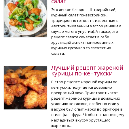
салат
Это легкое блюдо — Штририйский,
куриный салат по-австрийски,
традиционно готовят с известным в
Австрии тыквенным маслом (в нашем
случае мы его упустим). А также, этот
рецепт салата сочетает в себе
хрустящий аспект панированных
куриных кусочков со свежестью
салата.
Лучший рецепт жареной
курицы по-кентукски
В этом рецепте жареной курицы по-
кентукски, получается довольно
прекрасный вкус. Приготовить этот
рецепт жареной курицы в домашних
условиях не сложно, особенно если у
вас уже был опыт жарки во фритюре в
стиле фаст-фуда. Чтобы по настоящему
насладиться вкусом хрустящего
жареного…