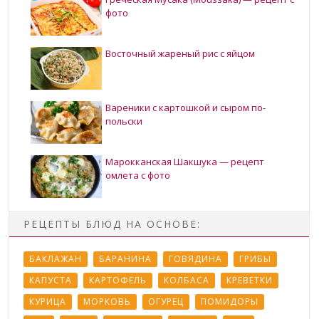
фото
Восточный жареный рис с яйцом
Вареники с картошкой и сыром по-
польски
Марокканская Шакшука — рецепт
омлета с фото
РЕЦЕПТЫ БЛЮД НА ОСНОВЕ:
БАКЛАЖАН
БАРАНИНА
ГОВЯДИНА
ГРИБЫ
КАПУСТА
КАРТОФЕЛЬ
КОЛБАСА
КРЕВЕТКИ
КУРИЦА
МОРКОВЬ
ОГУРЕЦ
ПОМИДОРЫ