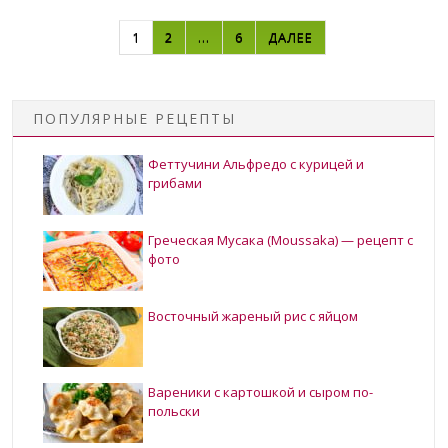
НАВИГАЦИЯ ПО ЗАПИСЯМ
1
2
…
6
ДАЛЕЕ
ПОПУЛЯРНЫЕ РЕЦЕПТЫ
Феттучини Альфредо с курицей и
грибами
Греческая Мусака (Moussaka) — рецепт с
фото
Восточный жареный рис с яйцом
Вареники с картошкой и сыром по-
польски