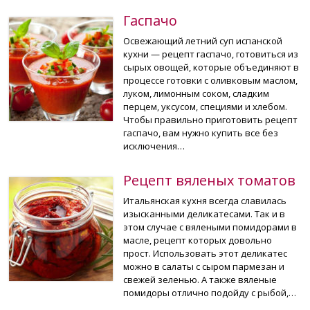
Гаспачо
Освежающий летний суп испанской
кухни — рецепт гаспачо, готовиться из
сырых овощей, которые объединяют в
процессе готовки с оливковым маслом,
луком, лимонным соком, сладким
перцем, уксусом, специями и хлебом.
Чтобы правильно приготовить рецепт
гаспачо, вам нужно купить все без
исключения…
Рецепт вяленых томатов
Итальянская кухня всегда славилась
изысканными деликатесами. Так и в
этом случае с вялеными помидорами в
масле, рецепт которых довольно
прост. Использовать этот деликатес
можно в салаты с сыром пармезан и
свежей зеленью. А также вяленые
помидоры отлично подойду с рыбой,…