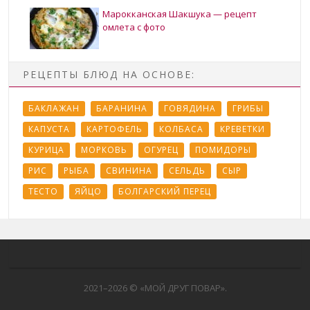
Марокканская Шакшука — рецепт
омлета с фото
РЕЦЕПТЫ БЛЮД НА ОСНОВЕ:
БАКЛАЖАН
БАРАНИНА
ГОВЯДИНА
ГРИБЫ
КАПУСТА
КАРТОФЕЛЬ
КОЛБАСА
КРЕВЕТКИ
КУРИЦА
МОРКОВЬ
ОГУРЕЦ
ПОМИДОРЫ
РИС
РЫБА
СВИНИНА
СЕЛЬДЬ
СЫР
ТЕСТО
ЯЙЦО
БОЛГАРСКИЙ ПЕРЕЦ
2021–
2026 © «МОЙ ДРУГ ПОВАР».