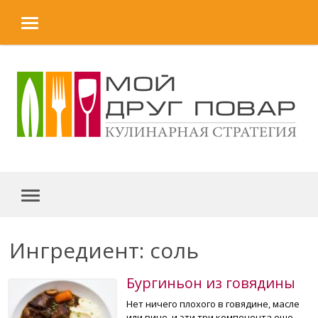
MENU
Skip to content
MENU
Ингредиент: соль
Бургиньон из говядины
Нет ничего плохого в говядине, масле
или вине, и эти три компонента еще